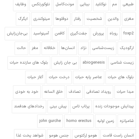
طبیعی
مم
نوکلئید
بینایی
مونت‌کاسل
نئوکورتکس
وظایف
مغزی
والدین
شخصیت
رفتار
دوقلوها
میتوکندری
ایگرگ
foxp2
روباه
پرورش
جفت‌گیری
کافمن
آمینواسید
بی‌جان‌زایش
ارگودیک
زیست‌شناسی
نژاد
انسان‌ها
خلاقانه
مغز
حالت
زیست شناسی
abiogenesis
بی جان زایش
بلوک های سازنده حیات
بلوک های حیات
عناصر پایه حیات
درخت حیات
آغاز حیات
مبدا حیات
رویداد تصادفی
تصادف
خلق الساعه
خود به خودی
پیدایش موجودات زنده
پرتاب تاس
پیش بینی
رخدادهای هدفمند
شامپانزه
زمین اولیه
homo erectus
john gurche
انسان راست قامت
هومو اِرکتوس
جنس هومو
شواهد پخت غذا