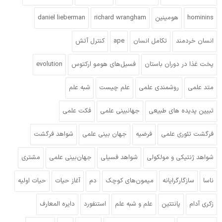
hominins
هومینین
richard wrangham
daniel lieberman
انسان خردمند
تکامل انسان
ape
کنترل آتش
پخت غذا در دوران باستان
فسیل‌های هومو ارکتوس
evolution
متد علمی
روشمندی علمی
علم چیست
شبه علم
تبیین پدیده های طبیعی
جهانبینی علمی
فکت علمی
فرگشت تئوری علمی
فرضیه
جهان بینی علمی
شواهد فرگشت
شواهد ژنتیکی و مولکولی
شواهد فسیلی
جهان‌بینی علمی
مشتری
ناسا
سازگارگرایانه
میمون‌های کوچک
دم
آغاز حیات
حیات اولیه
زکری آدام
پانتتین
علم و شبه علم
استنفورد
دایره المعارف