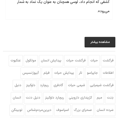
کشفی که انجام داد، لوسی همچنان به عنوان یک نماد به شمار
می‌رود».
مشاهده بیشتر
فرگشت
حیات
فرگشت حیات
پیدایش انسان
مولکول
عنکبوت
اطلاعات
جاپیاسو
تار
پیدایش حیات
فیلم
آبیوژنسیس
فرگشت شیمیایی
شیمی حیات
گادفری
ریچارد
داوکینز
دنیل
دِنِت
میم
کژپنداری داروینی
ریچارد داوکینز
دنیل دنت
انسان
سَرده انسان
صحرای بزرگ
اسپاسوف
دیرین‌مردم‌شناس
توبینگن