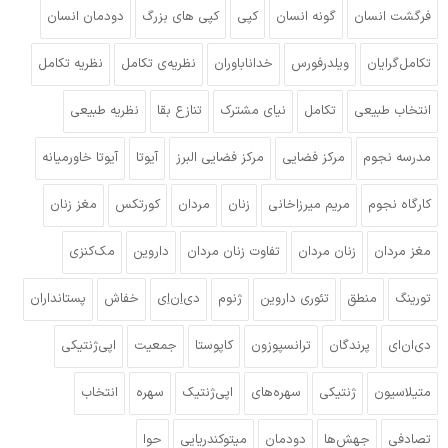
فرگشت انسان
گونه انسان
کپی
کپی های بزرگ
دودمان انسان
تکامل‌گرایان
ویلدرفورس
خداناباوران
نظریه‌ی تکامل
نظریه‌ تکامل
انتخاب طبیعی
تکامل
نیای مشترک
تنازع بقا
نظریه طبیعی
مدرسه نجوم
مرکز فضایی
مرکز فضایی البرز
آیوتا
آیوتا خاورمیانه
کارگاه نجوم
مریم میرزاخانی
زنان
مردان
کورتکس
مغز زنان
مغز مردان
زنان مردان
تفاوت زنان مردان
داروین
مک‌کنزی
تورینگ
منطق
تئوری داروین
ژنوم
دی‌اِن‌اِی
خفاش
پستانداران
دی‌ان‌ای
پرندگان
ترانسپوزون
کاپوستا
جمعیت
اپی‌ژنتیکی
متیلاسیون
ژنتیکی
سهره‌های
اپی‌ژنتیک
سهره
انتخاب
تصادفی
جهش‌ها
دودمان
میتوکندریایی
حوا