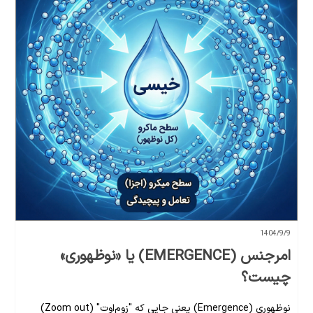
1404/9/9
امرجنس (EMERGENCE) یا «نوظهوری»
چیست؟
نوظهوری (Emergence) یعنی جایی که "زوم‌اوت" (Zoom out)