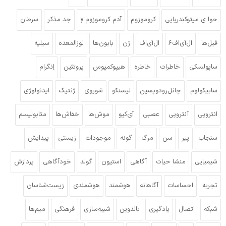
حوا ی میتوکندریایی
کروموزوم
آدم کروموزوم y
جد مذکر
سرطان
فیل‌ها
ال‌آی‌اف۶
ال‌آی‌اف
ژن
بابون‌ها
لوزالمعده
سیلیه
ساپولسکی
خاطرات
خاطره
هیپوکمپوس
پروتئین
اِنگرام
سابیکولوم
چانل‌رودوپسین
لیسنکو
شوروی
ژنتیک
ایدئولوژی
انتروپی
آنتروپی
عصبی
آی‌کیو
موش‌ها
خفاش‌ها
متابولیسم
سنجاب
پیر
سن
مرگ
گونه
موجودات
زیستی
پیدایش
شیمیایی
منشا حیات
آگاهی
استیون
گولد
خودآگاهی
پردازش
تجربه
احساسات
آگاهانه
هوشمند
هوشمندی
زیست‌شناسان
شبکه
اتصال
یادگیری
بالدوین
شبیه‌سازی
فرهنگی
میم‌ها