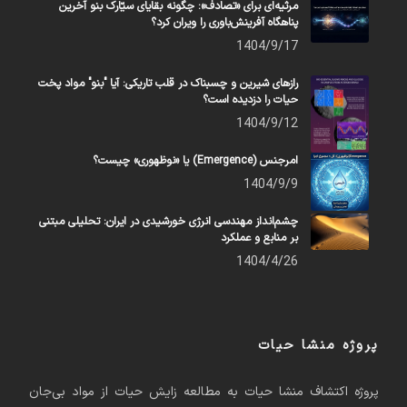
مرثیه‌ای برای «تصادف»: چگونه بقایای سیّارک بنو آخرین
پناهگاه آفرینش‌باوری را ویران کرد؟
1404/9/17
رازهای شیرین و چسبناک در قلب تاریکی: آیا "بنو" مواد پخت
حیات را دزدیده است؟
1404/9/12
امرجنس (Emergence) یا «نوظهوری» چیست؟
1404/9/9
چشم‌انداز مهندسی انرژی خورشیدی در ایران: تحلیلی مبتنی
بر منابع و عملکرد
1404/4/26
پروژه منشا حیات
پروژه اکتشاف منشا حیات به مطالعه زایش حیات از مواد بی‌جان