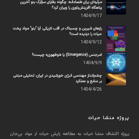
مرثیه‌ای برای «تصادف»: چگونه بقایای سیّارک بنو آخرین
پناهگاه آفرینش‌باوری را ویران کرد؟
1404/9/17
رازهای شیرین و چسبناک در قلب تاریکی: آیا "بنو" مواد پخت
حیات را دزدیده است؟
1404/9/12
امرجنس (Emergence) یا «نوظهوری» چیست؟
1404/9/9
چشم‌انداز مهندسی انرژی خورشیدی در ایران: تحلیلی مبتنی
بر منابع و عملکرد
1404/4/26
پروژه منشا حیات
پروژه اکتشاف منشا حیات به مطالعه زایش حیات از مواد بی‌جان