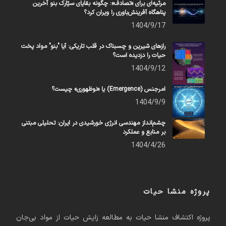
مرثیه‌ای برای «تصادف»: چگونه بقایای سیّارک بنو آخرین
پناهگاه آفرینش‌باوری را ویران کرد؟
1404/9/17
رازهای شیرین و چسبناک در قلب تاریکی: آیا "بنو" مواد پخت
حیات را دزدیده است؟
1404/9/12
امرجنس (Emergence) یا «نوظهوری» چیست؟
1404/9/9
چشم‌انداز مهندسی انرژی خورشیدی در ایران: تحلیلی مبتنی
بر منابع و عملکرد
1404/4/26
پروژه منشا حیات
پروژه اکتشاف منشا حیات به مطالعه زایش حیات از مواد بی‌جان