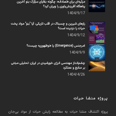
مرثیه‌ای برای «تصادف»: چگونه بقایای سیّارک بنو آخرین
پناهگاه آفرینش‌باوری را ویران کرد؟
1404/9/17
رازهای شیرین و چسبناک در قلب تاریکی: آیا "بنو" مواد پخت
حیات را دزدیده است؟
1404/9/12
امرجنس (Emergence) یا «نوظهوری» چیست؟
1404/9/9
چشم‌انداز مهندسی انرژی خورشیدی در ایران: تحلیلی مبتنی
بر منابع و عملکرد
1404/4/26
پروژه منشا حیات
پروژه اکتشاف منشا حیات به مطالعه زایش حیات از مواد بی‌جان