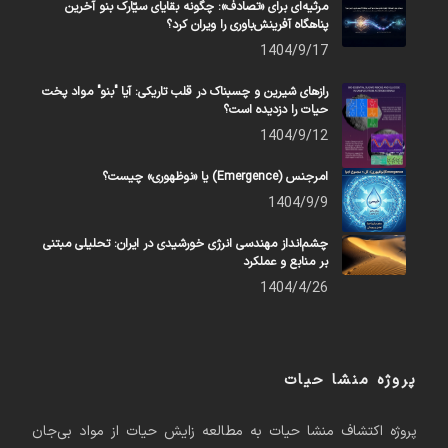
مرثیه‌ای برای «تصادف»: چگونه بقایای سیّارک بنو آخرین
پناهگاه آفرینش‌باوری را ویران کرد؟
1404/9/17
رازهای شیرین و چسبناک در قلب تاریکی: آیا "بنو" مواد پخت
حیات را دزدیده است؟
1404/9/12
امرجنس (Emergence) یا «نوظهوری» چیست؟
1404/9/9
چشم‌انداز مهندسی انرژی خورشیدی در ایران: تحلیلی مبتنی
بر منابع و عملکرد
1404/4/26
پروژه منشا حیات
پروژه اکتشاف منشا حیات به مطالعه زایش حیات از مواد بی‌جان