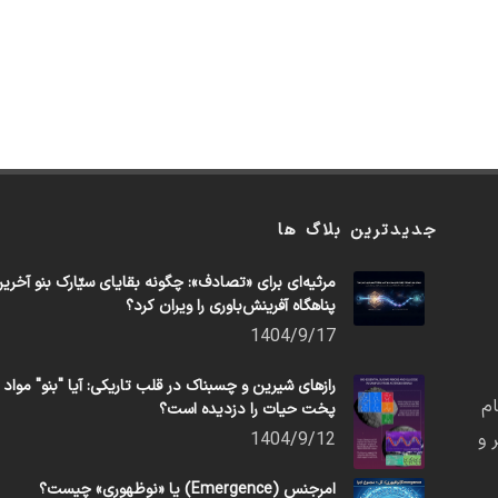
جدیدترین بلاگ ها
مرثیه‌ای برای «تصادف»: چگونه بقایای سیّارک بنو آخری
پناهگاه آفرینش‌باوری را ویران کرد؟
1404/9/17
رازهای شیرین و چسبناک در قلب تاریکی: آیا "بنو" مواد
م
پخت حیات را دزدیده است؟
 و
1404/9/12
امرجنس (Emergence) یا «نوظهوری» چیست؟