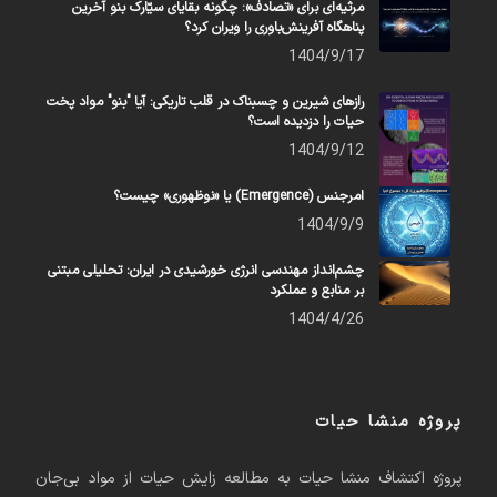
مرثیه‌ای برای «تصادف»: چگونه بقایای سیّارک بنو آخرین
پناهگاه آفرینش‌باوری را ویران کرد؟
1404/9/17
رازهای شیرین و چسبناک در قلب تاریکی: آیا "بنو" مواد پخت
حیات را دزدیده است؟
1404/9/12
امرجنس (Emergence) یا «نوظهوری» چیست؟
1404/9/9
چشم‌انداز مهندسی انرژی خورشیدی در ایران: تحلیلی مبتنی
بر منابع و عملکرد
1404/4/26
پروژه منشا حیات
پروژه اکتشاف منشا حیات به مطالعه زایش حیات از مواد بی‌جان