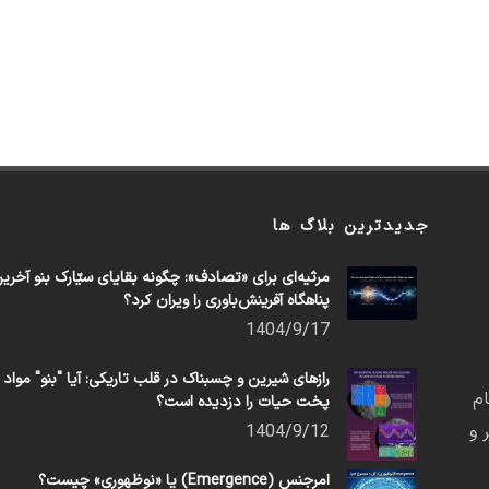
جدیدترین بلاگ ها
مرثیه‌ای برای «تصادف»: چگونه بقایای سیّارک بنو آخری
پناهگاه آفرینش‌باوری را ویران کرد؟
1404/9/17
رازهای شیرین و چسبناک در قلب تاریکی: آیا "بنو" مواد
م
پخت حیات را دزدیده است؟
 و
1404/9/12
امرجنس (Emergence) یا «نوظهوری» چیست؟