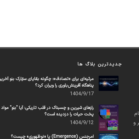
جدیدترین بلاگ ها
مرثیه‌ای برای «تصادف»: چگونه بقایای سیّارک بنو آخری
پناهگاه آفرینش‌باوری را ویران کرد؟
1404/9/17
رازهای شیرین و چسبناک در قلب تاریکی: آیا "بنو" مواد
م
پخت حیات را دزدیده است؟
 و
1404/9/12
امرجنس (Emergence) یا «نوظهوری» چیست؟