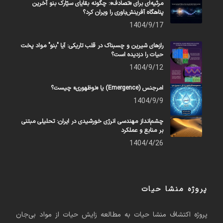
مرثیه‌ای برای «تصادف»: چگونه بقایای سیّارک بنو آخرین
پناهگاه آفرینش‌باوری را ویران کرد؟
1404/9/17
رازهای شیرین و چسبناک در قلب تاریکی: آیا "بنو" مواد پخت
حیات را دزدیده است؟
1404/9/12
امرجنس (Emergence) یا «نوظهوری» چیست؟
1404/9/9
چشم‌انداز مهندسی انرژی خورشیدی در ایران: تحلیلی مبتنی
بر منابع و عملکرد
1404/4/26
پروژه منشا حیات
پروژه اکتشاف منشا حیات به مطالعه زایش حیات از مواد بی‌جان