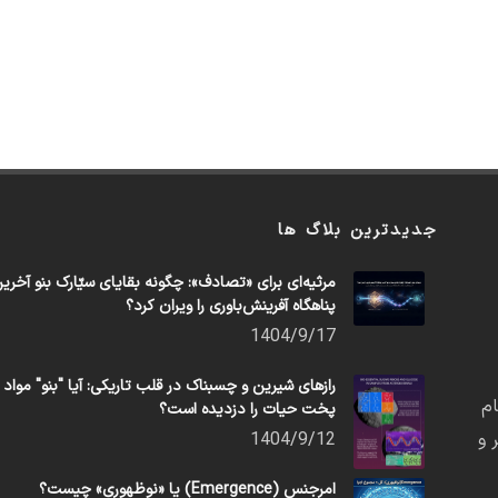
جدیدترین بلاگ ها
مرثیه‌ای برای «تصادف»: چگونه بقایای سیّارک بنو آخری
پناهگاه آفرینش‌باوری را ویران کرد؟
1404/9/17
رازهای شیرین و چسبناک در قلب تاریکی: آیا "بنو" مواد
م
پخت حیات را دزدیده است؟
 و
1404/9/12
امرجنس (Emergence) یا «نوظهوری» چیست؟