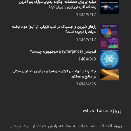
مرثیه‌ای برای «تصادف»: چگونه بقایای سیّارک بنو آخرین
پناهگاه آفرینش‌باوری را ویران کرد؟
1404/9/17
رازهای شیرین و چسبناک در قلب تاریکی: آیا "بنو" مواد پخت
حیات را دزدیده است؟
1404/9/12
امرجنس (Emergence) یا «نوظهوری» چیست؟
1404/9/9
چشم‌انداز مهندسی انرژی خورشیدی در ایران: تحلیلی مبتنی
بر منابع و عملکرد
1404/4/26
پروژه منشا حیات
پروژه اکتشاف منشا حیات به مطالعه زایش حیات از مواد بی‌جان