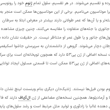
کرده و تقسیم می‌شوند. در هر تقسیم، سلول تمام
ژنوم
خود را رونویسی
را موتاسیون می‌نامیم. برخی از این موتاسیون‌ها ممکن است منجر به
تر و یا آن‌ها که عمر طولانی دارند بیشتر در معرض ابتلا به سرطان
جانوری با جثه‌های متفاوت را مقایسه می‌کنند، چنین چیزی مشاهده
لول‌های جانور و یا طول عمر او متناظر نیست. در حقیقت نشان داده 
رطان دچار می‌شوند. گروهی از دانشمندان به سرپرستی جاشوا اسکیفمن
دانشگاه یوتا نشان دادند که ژنوم فیل حدود بیست نسخه اضافی از ژن پی۵۳ دارد که همچون توپخانه‌ای است برا
تومور سرطانی. آن‌ها پیشنهاد می‌کنند که این نسخه‌های اضافی از ژن پی۵۳ ممکن است تا قسمتی مسئول ایجاد توانا
ی از ژن پی۵۳ تنها منبع مقاوم بودن فیل‌ها نیستند. ژنتیک‌دان دیگری بنام وینسنت لینچ نشان د
 و آرمادیلوها، همچنین نسخه‌های مضاعفی از ژن
ال‌آی‌اف
دارند که فاک
ال دهنده غالبا با زادآوری و تولید مثل مرتبط است و رشد سلول‌های پایه