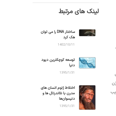
لینک های مرتبط
ساختار DNA را می توان
هک کرد
1402/10/11
توسعه کوچکترین دیود
دنیا
1395/1/31
ژن
اختلاط ژنوم انسان های
یب
مدرن با نئاندرتال ها و
دنیسوان‌ها
1395/1/31