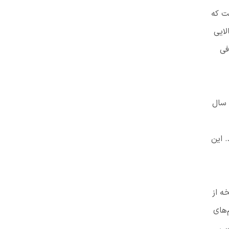
نه این است که
لایی
دفی
 سال
. این
ه از
‌های
سی