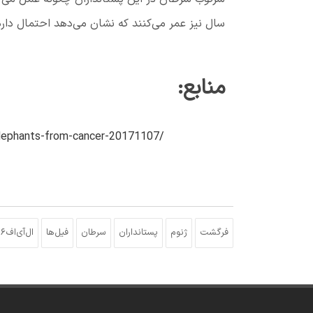
سال نیز عمر می‌کنند که نشان می‌دهد احتمال دارد
منابع:
lephants-from-cancer-20171107/
فرگشت
ژنوم
پستانداران
سرطان
فیل‌ها
ال‌آی‌اف۶