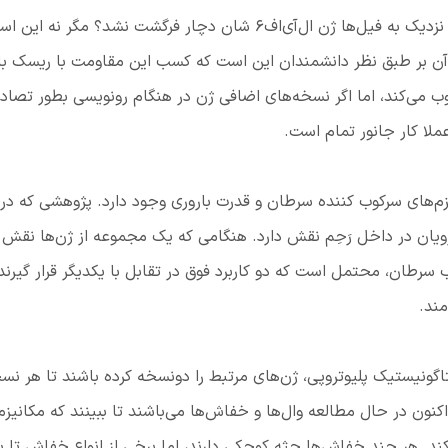
شاید این پرسش مطرح شود که چرا سایر گونه‌های نزدیک به فیل‌ها ژن ال‌آی‌اف۶ شان دچار فرگشت نشد؟ مگر 
ن بر طبق نظر دانشمندان این است که کسب این مقاومت با ریسک با
چند ال‌آی‌اف۶ سرطان را سرکوب می‌کند، اما اگر نسخه‌های اضافی ژن در هنگام رونویسی بطور تصا
ملا کار جانور تمام است.
نیزم‌های سرکوب کننده سرطان و قدرت باروری وجود دارد. پژوهشی که در
ی رویان در داخل رَحِم نقش دارد. هنگامی که یک مجموعه از ژن‌ها نقش
ب سرطان، محتمل است که دو کاربرد فوق در تقابل با یکدیگر قرار گیرند
مند.
اگونیستیک پلیوتروپی، ژن‌های مرتبط را دونسخه کرده باشند تا هر نسخ
 اکنون در حال مطالعه وال‌ها و خفاش‌ها می‌باشند تا ببینند که مکانیزم
د. هر چند خفاش‌ها جثه کوچکی دارند، اما برخی از انواع خفاش تا 