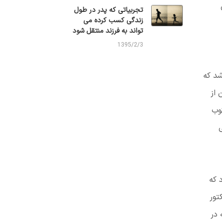
تجربیاتی که پدر در طول
زندگی کسب کرده می
تواند به فرزند منتقل شود
1395/2/3
شد که
 از
ی سرکوب
یی
اد که
تور
 در