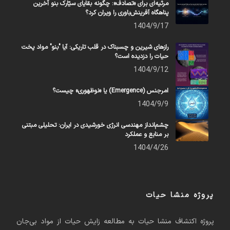
مرثیه‌ای برای «تصادف»: چگونه بقایای سیّارک بنو آخرین
پناهگاه آفرینش‌باوری را ویران کرد؟
1404/9/17
رازهای شیرین و چسبناک در قلب تاریکی: آیا "بنو" مواد پخت
حیات را دزدیده است؟
1404/9/12
امرجنس (Emergence) یا «نوظهوری» چیست؟
1404/9/9
چشم‌انداز مهندسی انرژی خورشیدی در ایران: تحلیلی مبتنی
بر منابع و عملکرد
1404/4/26
پروژه منشا حیات
پروژه اکتشاف منشا حیات به مطالعه زایش حیات از مواد بی‌جان