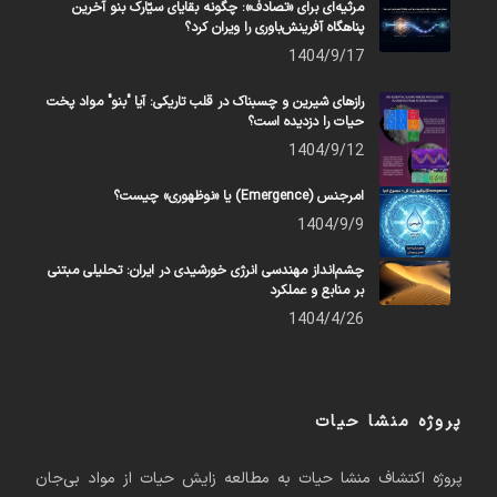
مرثیه‌ای برای «تصادف»: چگونه بقایای سیّارک بنو آخرین
پناهگاه آفرینش‌باوری را ویران کرد؟
1404/9/17
رازهای شیرین و چسبناک در قلب تاریکی: آیا "بنو" مواد پخت
حیات را دزدیده است؟
1404/9/12
امرجنس (Emergence) یا «نوظهوری» چیست؟
1404/9/9
چشم‌انداز مهندسی انرژی خورشیدی در ایران: تحلیلی مبتنی
بر منابع و عملکرد
1404/4/26
پروژه منشا حیات
پروژه اکتشاف منشا حیات به مطالعه زایش حیات از مواد بی‌جان