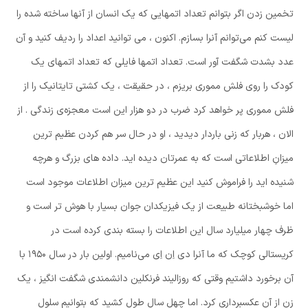
تخمین زدن اگر بتوانم تعداد اتمهایی که یک انسان از آنها ساخته شده را
لیست کنم می‌توانم آنرا بسازم. اکنون ، می توانید اعداد را ردیف کنید و آن
عدد بشدت شگفت آور است. تعداد اتمها فایلی که تعداد اتمهای یک
کودک را روی فلش مموری بریزم ، در حقیقت ، یک کشتی تایتانیک را از
فلش مموری پر خواهد کرد ضرب در دو هزار این است معجزه‌ی زندگی . از
الان ، هربار که زنی باردار دیدید ، او در حال سر هم کردن عظیم ترین
میزانِ اطلاعاتی است که به عمرتان دیده اید. داده های بزرگ و هرچه
شنیده اید را فراموش کنید این عظیم ترین میزان اطلاعات موجود است
اما خوشبختانه طبیعت از یک فیزیکدان جوان بسیار با هوش تر است و
ظرف چهار میلیارد سال این اطلاعات را بسته بندی کرده است در
کریستالی کوچک که ما آنرا دی اِن اِی می‌نامیم. اولین بار در سال ۱۹۵۰ با
آن برخورد داشتیم وقتی که روزالیند فرنکلین دانشمندی شگفت انگیز ، یک
زن از آن عکسبرداری کرد. اما چهل سال طول کشید که بتوانیم سلول