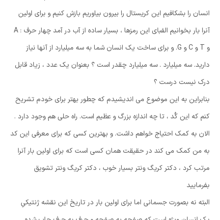
انسان را بشکافیم این کریستال را بیرون بیاوریم بازش کنیم و برای اولین
آنرا بار بخوانیم الفبای این رمزها ، بسیار ساده از آب در آمد چهار حرف : A
و T و C و G. و برای ساخت یک انسان شما به سه میلیارد از آنها نیاز
دارید. سه میلیارد . سه میلیارد چقدر است ؟ بعنوان یک عدد ، زیاد قابل
درک نیست درست ؟
بنابراین به این موضوع می اندیشیدم که چطور بهتر برای خودم تشریح
کنم که این کُد ، تا چه اندازه بزرگ و عظیم است. راه حلی هم وجود دارد .
الان به کمک احتیاج خواهم داشت. و بهترین کسی که برای معرفی این کد
به من کمک می کند در حقیقت همان کسی است که برای اولین بار آنرا
مرتب کرد ، دکتر کریگ ونتر بسیار خوب ، دکتر کریگ ونتر تشویق
بفرمایید
البته نه بصورت جسمانی اما برای اولین بار در تاریخ این نقشه ژنتیکیِ
یک انسان ویژه است که صفحه به صفحه و حرف به حرف چاپ شده