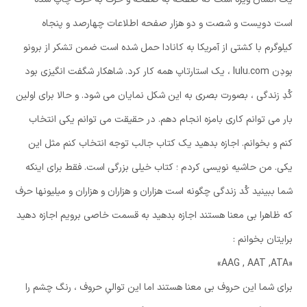
است دویست و شصت و دو هزار صفحه اطلاعات چهارصد و پنجاه
کیلوگرم با کشتی از آمریکا به کانادا حمل شده است ضمن تشکر از برونو
بودِن lulu.com ، یک استارتاپ همه کار کرد. شاهکار شگفت انگیزی بود
کُدِ زندگی ، بصورت بصری به این شکل نمایان می شود. و حالا برای اولین
بار می توانم کاری بامزه انجام دهم. در حقیقت می توانم یکی انتخاب
کنم و بخوانم. اجازه بدهید یک کتاب جالب توجه انتخاب کنم مثل این
یکی. من حاشیه نویسی کردم ؛ کتاب خیلی بزرگی است. فقط برای اینکه
شما ببینید کُد زندگی چگونه است هزاران و هزاران و هزاران و میلیونها حرف
که ظاهرا بی معنا هستند اجازه بدهید به قسمت خاصی برویم اجازه دهید
برایتان بخوانم :
«AAG , AAT ,ATA»
برای شما این حروف بی معنا هستند اما این توالیِ حروف ، رنگ چشم را