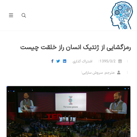
رمزگشایی از ژنتیک انسان راز خلقت چیست
1395/3/2
اشتراک گذاری
مترجم: سروش سارابی