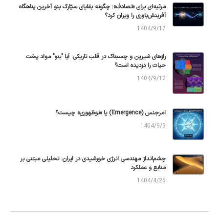
مرثیه‌ای برای «تصادف»: چگونه بقایای سیّارک بنو آخرین پناهگاه
آفرینش‌باوری را ویران کرد؟
1404/9/17
رازهای شیرین و چسبناک در قلب تاریکی: آیا "بنو" مواد پخت
حیات را دزدیده است؟
1404/9/12
امرجنس (Emergence) یا «نوظهوری» چیست؟
1404/9/9
چشم‌انداز مهندسی انرژی خورشیدی در ایران: تحلیلی مبتنی بر
منابع و عملکرد
1404/4/26