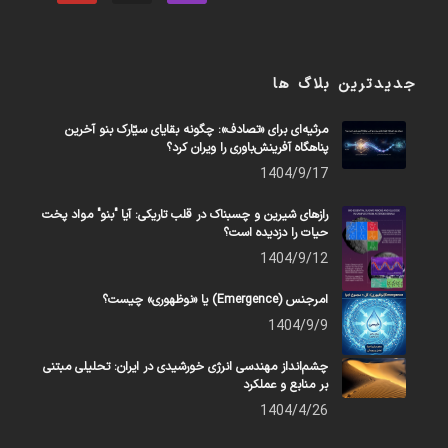
جدیدترین بلاگ ها
مرثیه‌ای برای «تصادف»: چگونه بقایای سیّارک بنو آخرین
پناهگاه آفرینش‌باوری را ویران کرد؟
1404/9/17
رازهای شیرین و چسبناک در قلب تاریکی: آیا "بنو" مواد پخت
حیات را دزدیده است؟
1404/9/12
امرجنس (Emergence) یا «نوظهوری» چیست؟
1404/9/9
چشم‌انداز مهندسی انرژی خورشیدی در ایران: تحلیلی مبتنی
بر منابع و عملکرد
1404/4/26