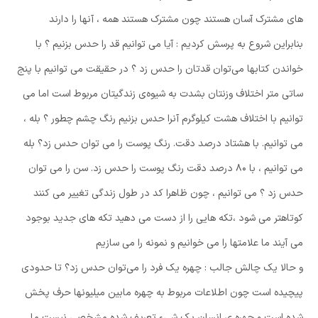
های مشترک آسان هستند چون مشترک هستند همه ، آنها را دارند
بنابراین شروع به پرسش کردیم : آیا می توانیم قد را حدس بزنیم ؟ با
خواندن کتابها می‌توان قدتان را حدس زد ؟ در حقیقت می توانیم با پنج
ساتی متر اختلاف وزنتان بشدت به شیوه‌ی زندگیتان مربوط است اما می
توانیم با اختلاف هشت کیلوگرم آنرا حدس بزنیم رنگ چشم چطور ؟ بله ،
می توانیم. با هشتاد درصد دقت. رنگ پوست را می توان حدس زد؟ بله
می توانیم ، با ۸۰ درصد دقت رنگ پوست را حدس زد. سن را می توان
حدس زد ؟ می توانیم ، چون ظاهرا کد در طول زندگی تغییر می کنند
کوتاهتر می شود ،تکه هایی را از دست می دهید تکه های جدید بوجود
می آیند ما علامتها را می خوانیم و نمونه را می سازیم
و حالا یک چالش جالب : چهره یک فرد را می‌توان حدس زد؟ تا حدودی
پیچیده است چون اطلاعات مربوط به چهره مابین میلیونها حرف پخش
شده است و چهره ی انسان یک شیء تعریف شده مشخصی نیست ما