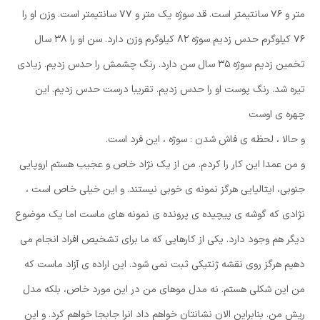
متر و ۷۶ سانتیمتر است. قد سوژه یک متر و ۷۷ سانتیمتر است. وزن او را
۷۶ کیلوگرم حدس زدیم سوژه ۸۲ کیلوگرم وزن دارد. سن او را ۳۸ سال
تخمین زدیم سوژه ۳۵ سال سن دارد. رنگ چشمش را حدس زدیم. زیادی
تیره شد. رنگ پوست او را حدس زدیم. تقریبا درست حدس زدیم. این
چهره ی اوست
و حالا ، لحظه ی فاش شدن : سوژه ، این فرد است.
و من عمدا این کار را کردم. من از یک نژاد خاص و عجیب هستم اروپایی
جنوبی، ایتالیایی هرگز نمونه ی خوبی نیستند. و این خیلی خاص است ،
نژادی که گوشه ی پیچیده ی پرونده ی نمونه های ماست اما یک موضوع
دیگر هم وجود دارد. یکی از کارهایی که ما برای تشخیص افراد انجام می
دهیم هرگز روی نقشه ژنتیکی ثبت نمی شود. این اراده ی آزاد ماست که
من این شکلی هستم. نه مدل موهای من در این مورد خاص، بلکه مدل
ریش من. بنابراین الان نشانتان خواهم داد انرا جابجا خواهم کرد. و این