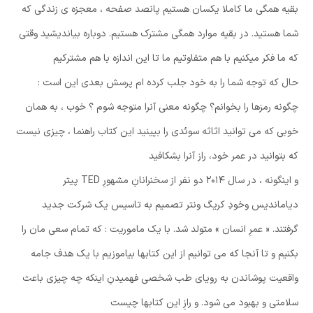
بقیه همگی ما کاملا یکسان هستیم پانصد صفحه ، معجزه ی زندگی که
شما هستید. در بقیه موارد همگی مشترک هستیم. دوباره بیاندیشید وقتی
که ما فکر میکنیم با هم متفاوتیم ما تا این اندازه با هم مشترکیم
حال که توجه شما را به خود جلب کرده ام پرسش بعدی این است :
چگونه رمزها را بخوانم؟ چگونه معنی آنرا متوجه شوم ؟ خوب ، به همان
خوبی که می توانید اثاثه سوئدی را بپینید این کتاب راهنما ، چیزی نیست
که بتوانید در عمر خود، راز آنرا بشکافید
و اینگونه ، در سال ۲۰۱۴ دو نفر از سخنرانانِ مشهورِ TED پیتر
دیاماندیس وخودِ کریگ ونتر تصمیم به تاسیس یک شرکت جدید
گرفتند. « عمرِ انسان » متولد شد. با یک ماموریت : که تمام سعی مان را
بکنیم و تا آنجا که می توانیم از این کتابها بیاموزیم با یک هدف جامه
واقعیت پوشاندن به رویای طب شخصی فهمیدنِ اینکه چه چیزی باعث
سلامتی و بهبود می شود. و رازِ این کتابها چیست