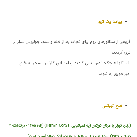
پیامد یک ترور
گروهی از سناتورهای روم برای نجات رم از ظلم و ستم، جولیوس سزار را
ترور کردند،
اما آنها هیچگاه تصور نمی کردند پیامد این کارشان منجر به خلق
امپراطوری رم شود.
فتح کورتس
(ارنان کورتز یا هرنان کورتس (به
اسپانیایی
:
Hernán Cortés
) (زاده ۱۴۸۵ - درگذشته ۲
دسامبر ۱۵۴۷) سردار
اسپانیایی
، فاتح امپراتوری
آزتک
در
قاره آمریکا
است)