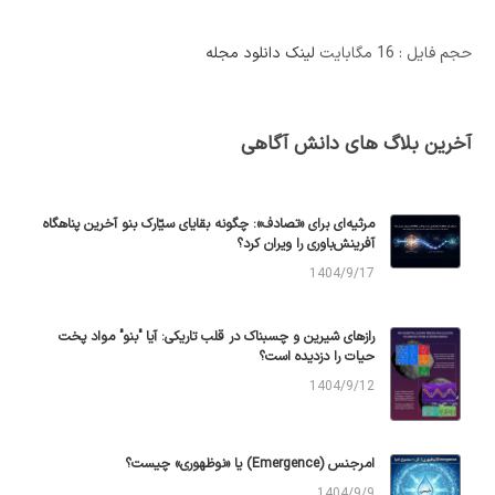
حجم فایل : 16 مگابایت
لینک دانلود مجله
آخرین بلاگ های دانش آگاهی
مرثیه‌ای برای «تصادف»: چگونه بقایای سیّارک بنو آخرین پناهگاه
آفرینش‌باوری را ویران کرد؟
1404/9/17
رازهای شیرین و چسبناک در قلب تاریکی: آیا "بنو" مواد پخت
حیات را دزدیده است؟
1404/9/12
امرجنس (Emergence) یا «نوظهوری» چیست؟
1404/9/9