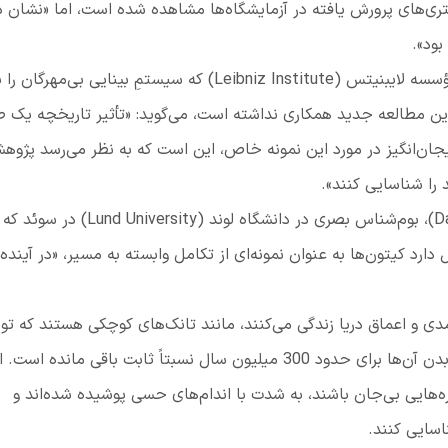
ری‌های پرورش ‌یافته در آزمایشگاه‌ها مشاهده شده ‌است، اما «نشان 
بود».
مؤسسه لایبنیتس
(
Leibniz Institute
)
که سیستمِ بینایی بی‌مهرگان را ب
این مطالعه جدید همکاری نداشته است، می‌گوید: «تأثیر تاریخچه یک
هیجان‌انگیز در مورد این نمونه خاص، این است که به نظر می‌رسد پژوه
 را شناسایی کنند».
D
)
، بوم‌شناس بصری در دانشگاه لوند
(
Lund University
)
در سوئد که د
رد کیتون‌ها به عنوان نمونه‌ای از تکامل وابسته به مسیر، «در آینده 
مدی و اعماق دریا زندگی می‌کنند، مانند تانک‌های کوچکی هستند که ت
هشت صفحه صدفی محافظت می‌شوند و ساختار بدن آن‌ها برای حدود 300 میلیون سال نسبتاً ثابت باقی مانده اس
هایی بی‌جان باشند، به شدت با اندام‌های حسی پوشیده شده‌اند و
اسایی کنند.