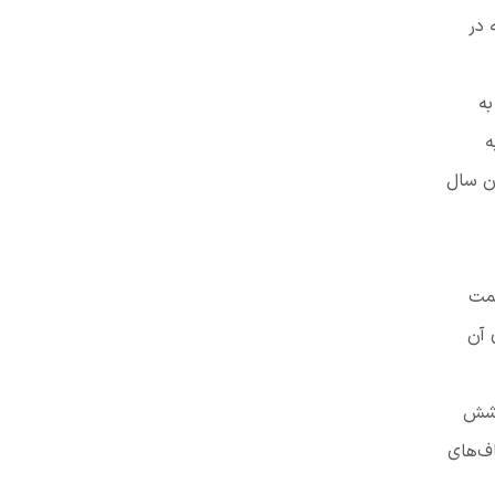
 در
به
ه
ن سال
سمت
 آن
 شش
اف‌های