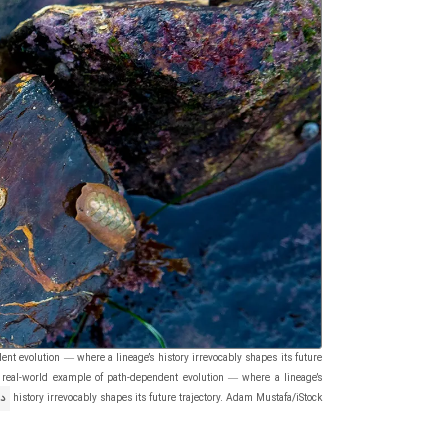
ent evolution — where a lineage’s history irrevocably shapes its future
e real-world example of path-dependent evolution — where a lineage’s
history irrevocably shapes its future trajectory. Adam Mustafa/iStock
دا