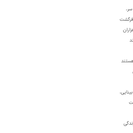
سر،
 فرگشت
اران
د
هستند
ینایی،
ت
ندگی