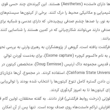
ا دارای «استت»
(
Aesthetes
)
هستند. این گیرنده‌ی چند حسی قوی ب
شیمیایی و مکانیکی محیط را درک کنند. برخی از کیتون‌ها سیستم‌های 
به نور، یا صدها چشم صدفی پیچیده‌تر، که دارای عدسی و شبکیه برای
فی دارند می‌توانند شکارچیانی که در کمین هستند را شناسایی کنند 
نند.
 فرگشت یافته است، گروهی از پژوهشگران به رهبری وارنی به بررسی نحو
 به نام «اکسوم کپچر» (
Exome capture
)،
برای به‌دست آوردنِ توالیِ
ی قدیمیِ مجموعه داگ ارنیس
(
Doug Eernisse
)
، متخصص کیتون در
California State Univers
)
، استفاده کردند. در مجموع، آن‌ها دی‌ان‌ای
ن دادن گستره کامل تنوع کیتون‌ها را
انتخاب شده بودند را
توالی‌یابی 
ی کیتون‌ها تا به امروز گردآوری کردند.
ژنی (درخت روابط فرگشتی) قرار دادند. به گفته محققان، اولین گام قب
فزایش تراکم «استت‌ها» روی صدف بوده است. تنها پس از آن امکان