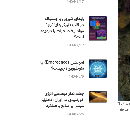
1404/9/17
رازهای شیرین و چسبناک
در قلب تاریکی: آیا "بنو"
مواد پخت حیات را دزدیده
است؟
1404/9/12
امرجنس (Emergence) یا
«نوظهوری» چیست؟
1404/9/9
چشم‌انداز مهندسی انرژی
خورشیدی در ایران: تحلیلی
The visua
مبتنی بر منابع و عملکرد
trajector
1404/4/26