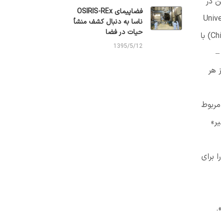
ن در
فضاپیمای OSIRIS-REx
Unive
ناسا به دنبال کشف منشأ
حیات در فضا
Ch
)
با
1395/5/12
–
 هر
مربوط
ر»
 برای
.