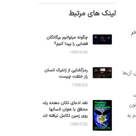
لینک های مرتبط
ایی در
چگونه میتوانیم بیگانگان
فضایی را پیدا کنیم؟
1395/2/20
رمزگشایی از ژنتیک انسان
 آن‌ها
راز خلقت چیست
1395/3/2
ی
نقد ادعای تكان دهنده يك
نون
محقق با عنوان انسانها
م به
روی زمين تكامل نيافته اند
1395/7/22