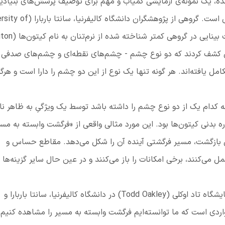
، یک نمونه‌ی آزمایشی کمیاب و مهم برای توصیف پرسش‌های بنیادی
است. گروهی از پژوهشگران دانشگاه کالیفرنیا، سانتا باربارا
(
rsity of
ینایی در گروهی کمتر شناخته شده از نرم‌تنان به نام کیتون‌ها
(
iton
وران کشف کردند که دو نوع چشم - چشم‌های نقطه‌ای و چشم‌های صدفی 
مل یافته‌اند. هر گونه تنها یک نوع از این دو چشم را دارا است و هرگز
کدام یک از دو نوع چشم‌ را داشته باشد توسط یک ویژگیِ به ظاهر نا
ره بدنی کیتون‌ها بود. این مورد مثالی واقعی از «فرگشت وابسته به مسی
بل بازگشت، مسیر فرگشتی آینده آن را شکل می‌دهد. مقاطع حساس و
می‌کنند، برخی امکانات را باز می‌کنند و در عین حال سایر گزینه‌ها را
یشگاه تاد اوکلی
(
Todd Oakley
)
در دانشگاه کالیفرنیا، سانتا باربارا و
واردی است که ما توانسته‌ایم فرگشت وابسته به مسیر را مشاهده کنیم»