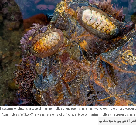
l systems of chitons, a type of marine mollusk, represent a rare real-world example of path-depend
y. Adam Mustafa/iStockThe visual systems of chitons, a type of marine mollusk, represent a rar
نش آگاهی پلی به سوی دانایی