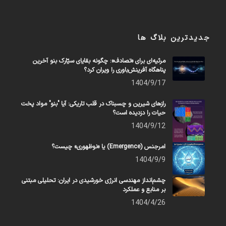
جدیدترین بلاگ ها
مرثیه‌ای برای «تصادف»: چگونه بقایای سیّارک بنو آخرین
پناهگاه آفرینش‌باوری را ویران کرد؟
1404/9/17
رازهای شیرین و چسبناک در قلب تاریکی: آیا "بنو" مواد پخت
حیات را دزدیده است؟
1404/9/12
امرجنس (Emergence) یا «نوظهوری» چیست؟
1404/9/9
چشم‌انداز مهندسی انرژی خورشیدی در ایران: تحلیلی مبتنی
بر منابع و عملکرد
1404/4/26