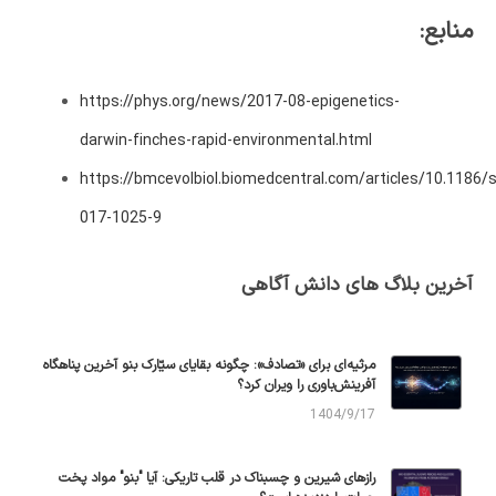
منابع:
https://phys.org/news/2017-08-epigenetics-
darwin-finches-rapid-environmental.html
https://bmcevolbiol.biomedcentral.com/articles/10.1186/
017-1025-9
آخرین بلاگ های دانش آگاهی
مرثیه‌ای برای «تصادف»: چگونه بقایای سیّارک بنو آخرین پناهگاه
آفرینش‌باوری را ویران کرد؟
1404/9/17
رازهای شیرین و چسبناک در قلب تاریکی: آیا "بنو" مواد پخت