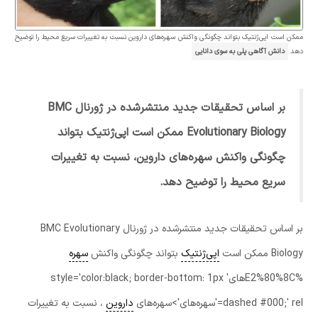
ممکن است اپی‌ژنتیک بتواند چگونگی واکنش سهره‌های داروین نسبت به تغییرات سریع محیط را توضیح
دهد
دانش آگاهی پلی به سوی دانایی
بر اساس تحقیقات جدید منتشرشده در ژورنال BMC
Evolutionary Biology ممکن است اپی‌ژنتیک بتواند
چگونگی واکنش سهره‌های داروین، نسبت به تغییرات
سریع محیط را توضیح دهد.
بر اساس تحقیقات جدید منتشرشده در ژورنال BMC Evolutionary
Biology ممکن است
اپی‌ژنتیک
بتواند چگونگی واکنش
سهره
%E2%80%8Cهای' style='color:black; border-bottom: 1px
dashed #000;' rel='سهره‌های'>سهره‌های
داروین
، نسبت به تغییرات