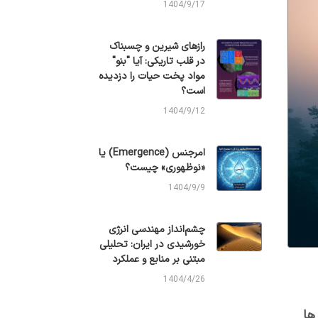
1404/9/17
رازهای شیرین و چسبناک
در قلب تاریکی: آیا "بنو"
مواد پخت حیات را دزدیده
است؟
1404/9/12
امرجنس (Emergence) یا
«نوظهوری» چیست؟
1404/9/9
چشم‌انداز مهندسی انرژی
خورشیدی در ایران: تحلیلی
مبتنی بر منابع و عملکرد
1404/4/26
ها