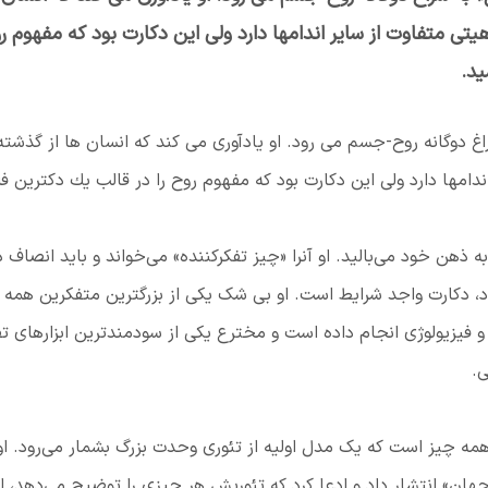
تی متفاوت از ساير اندامها دارد ولی این دكارت بود كه مفهوم ر
ید.
سراغ دوگانه روح-جسم می رود. او یادآوری می كند كه انسان ها از گذشت
دامها دارد ولی این دكارت بود كه مفهوم روح را در قالب یك دكترین ف
ه ذهن خود می‌بالید. او آنرا «چیز تفکركننده» می‌خواند و باید انصاف 
 دکارت واجد شرایط است. او بی شک یکی از بزرگترین متفکرین همه 
و فیزیولوژی انجام داده است و مخترع یکی از سودمندترین ابزارهای تف
ی.
مه چیز است که یک مدل اولیه از تئوری وحدت بزرگ بشمار می‌رود. او
را در کتابی با عنوان Le_Monde و یا «جهان» انتشار داد و ادعا کرد که تئوریش هر چیزی را توضیح می‌دهد، ا