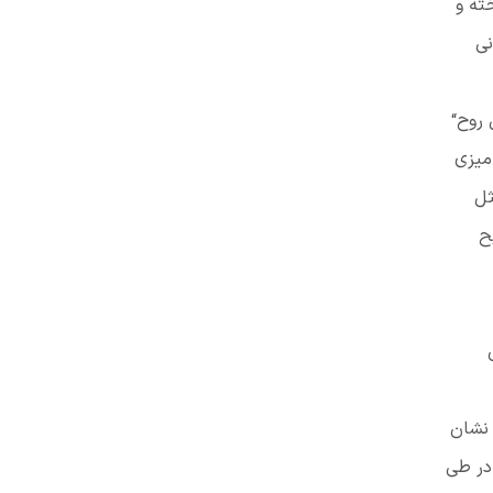
خته و
نی
نبال روح“
میزی
ثل
ح
يكون
 نشان
در طی