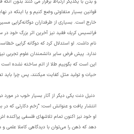
و بدن با یكدیگر ارتباط برقرار می كنند بدون آنكه ق
قوانین بسیار متفاوتی وضع كنیم و یا اینكه در نه
خارج است. بسیاری از طرفداران دوگانه‌گرایی مسیر 
نام داشت. او استدلال كرد كه دوگانه گرایی خط
ندارد. پیش فرض سایر دانشمندان علوم تجربی نیز چ
این است كه بگوییم طلا از اتم ساخته نشده است و ی
حيات و تولید مثل كفایت میكنند، پس چرا باید تص
انتشار يافت و عنوانش است: "زخم دكارتى كه در بد
او خود نيز اكنون تمام تلاشهاى فلسفى پراكنده ا
دهد كه ذهن را مى‌توان با دیدگاهی کاملا علمی 