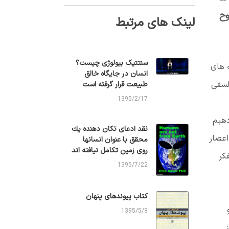
وح
لینک های مرتبط
سنتتیک بیولوژی چیست؟
ه های
انسان در جایگاه خالق
لسفی
طبیعت قرار گرفته است
1395/2/17
دهیم
نقد ادعای تكان دهنده يك
اعصار
محقق با عنوان انسانها
روی زمين تكامل نيافته اند
کر
1395/7/22
کتاب پیوندهای پنهان
1395/5/8
ز