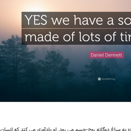
خ» به سراغ دوگانه روح-جسم می رود. او یادآوری می كند كه انسان 