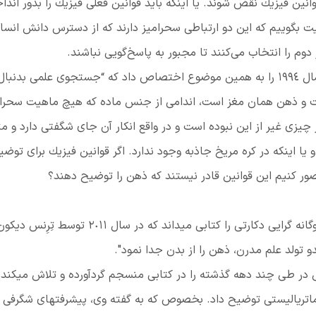
وانین فیزیك نقض شوند. یا اینكه باید قوانین فعلی فیزیك را بدور اندا
ایت بگوییم كه این دو ارتباطی سحرامیز دارند كه از دسترس دانش انسا
دوم را انتخاب می‌کنند تا مجبور به پاسخ‌گویی نباشند.
فرانسیس كريك فقید نیز آخرین اثر بزرگ خود در سال ١٩٩٤ را به همین موضوع اختصاص داد كه “جستجوی علمی بد
است و ذهن همان مغز است، اندامی از جنس ماده كه هیچ ماهیت سحرا
یزی غیر از این نبوده است و در واقع انكار آن جای شگفتی دارد و م
ا اینكه در كره مریخ جاذبه وجود ندارد. اگر قوانین فیزیك برای توضی
ور كنیم این قوانین قادر نیستند كه ذهن را توضیح دهند؟
دنيل دنت يكى ديگر از آثار بسيار خوب در مورد دوگانه گرايی دكارتى را كتابى ميداند كه در سال ٢٠١١ توسط تِرِنس د
و تولد علم مدرن، ذهن را از بدن جدا نمود".
ش در طى چند دهه گذشته را در كتابى منسجم گردآورده و تلاش ميكند
و ماتریالیستی توضیح داد. بخصوص که به گفته وی، پیشرفتهای شگرفی 