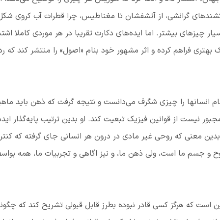
شندهای گرانشی، از آتشفشان تا مغناطیس، چرا قطرات آب کروی شکل
چیزهای بیشتر. اما ایده‌های دکارت تقریبا در هر موردی کاملا اشتب
ک بهتری فراهم کرده و اثر مشهور خود بنام «اصول» را منتشر کند که ردی
م انسانها را چیزی شگرف می‌دانست و نتیجه گرفت که ذهن باید ماهی
ور نیست از قوانین فیزیک تبعیت کند. او بدین ترتیب پایه‌گذار ایده
 بدین معنی كه روحی غیر مادی در درون هر انسانی جای گرفته كه كنتر
ح و جسم ما است، ولی ذهن ما، و نیز اگاهی و تجربیات ما، همه بواس
ین است كه هرگز كسی قادر نبوده بطرز قابل قبولی تشریح كند كه چگون