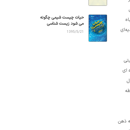
حیات چیست شیمی چگونه
اه
می شود زیست شناسی
ه‌ای
1395/5/21
تی
 ای
ل
طه
ه ذهن