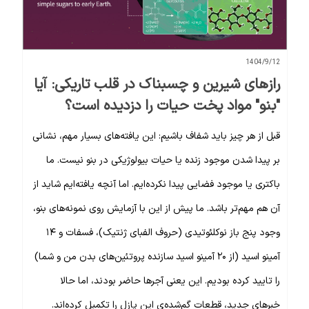
1404/9/12
رازهای شیرین و چسبناک در قلب تاریکی: آیا
"بنو" مواد پخت حیات را دزدیده است؟
قبل از هر چیز باید شفاف باشیم: این یافته‌های بسیار مهم، نشانی
بر پیدا شدن موجود زنده یا حیات بیولوژیکی در بنو نیست. ما
باکتری یا موجود فضایی پیدا نکرده‌ایم. اما آنچه یافته‌ایم شاید از
آن هم مهم‌تر باشد. ما پیش از این با آزمایش روی نمونه‌های بنو،
وجود پنج باز نوکلئوتیدی (حروف الفبای ژنتیک)، فسفات و ۱۴
آمینو اسید (از ۲۰ آمینو اسید سازنده پروتئین‌های بدن من و شما)
را تایید کرده بودیم. این یعنی آجرها حاضر بودند، اما حالا
خبرهای جدید، قطعات گم‌شده‌ی این پازل را تکمیل کرده‌اند.