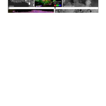
1403/11/11
سه کشف بنو: نمک‌های سدیم، ۱۴
آمینواسید و ۵ باز نوکلئوتیدی، و احتمال
توازن کایرالیته
در بررسی نمونه‌های سیارک بنو، سه یافتهٔ مهم مطرح شده است: