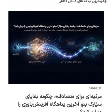
جدیدترین بلاگ های دانش آگاهی
1404/9/17
مرثیه‌ای برای «تصادف»: چگونه بقایای
سیّارک بنو آخرین پناهگاه آفرینش‌باوری را