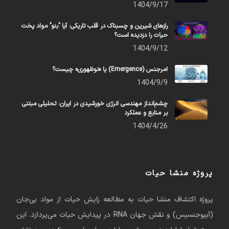
1404/9/17
رازهای شیرین و چسبناک در قلب تاریکی: آیا "بنو" مواد پخت
حیات را دزدیده است؟
1404/9/12
امرجنس (Emergence) یا «نوظهوری» چیست؟
1404/9/9
چشم‌انداز مهندسی انرژی خورشیدی در ایران: تحلیلی مبتنی
بر منابع و عملکرد
1404/4/26
پروژه منشا حیات
پروژه اکتشاف منشا حیات به مطالعه زایش حیات از مواد بی‌جان
(آبیوجنسیس) و نقش جهان RNA در پیدایش حیات می‌پردازد. این