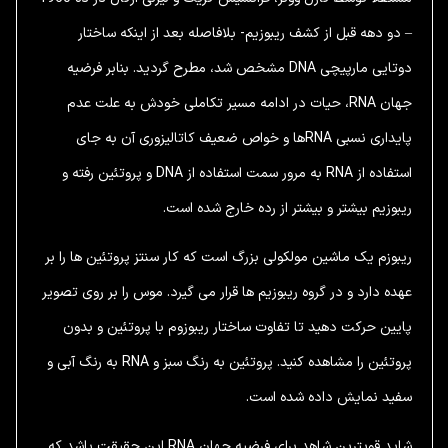
– دو دهه قبل از کشف ریبوزیم- بلافاصله بعد از اینکه ساختار
دوتایی مارپیچی DNA مشخص شد، مطرح گردید. بنابر فرضیه
جهان RNA، حیات در ادامه مسیر تکاملی خودش به علت عدم
پایداری نسبی RNAها و خواص ضعیف کاتالیزوری آن به جای
استفاده از RNA به مرور سمت استفاده از DNA و پروتئین رفته و
ریبوزیم بیشتر و بیشتر از رده خارج شده است.
ریبوزم یک ماشین مولکولی بزرگ است که کار سنتز پروتئین ها را بر
عهده دارد و در گروه ریبوزیم ها قرار می گیرد. موس را بر روی تصویر
پایین حرکت دهید تا تفاوت ساختار ریبوزوم با پروتئین و بدون
پروتئین را مشاهده کنید. پروتئین به رنگ سبز و RNA به رنگ آبی و
سفید نمایش داده شده است.
شاید قویترین شاهد برای فرضیه جهان RNA این حقیقت باشد که