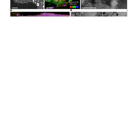
1403/11/11
سه کشف بنو: نمک‌های سدیم، ۱۴
آمینواسید و ۵ باز نوکلئوتیدی، و احتمال
توازن کایرالیته
در بررسی نمونه‌های سیارک بنو، سه یافتهٔ مهم مطرح شده است: