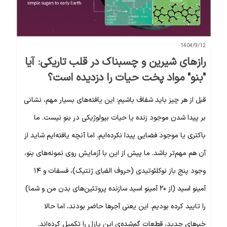
1404/9/12
رازهای شیرین و چسبناک در قلب تاریکی: آیا
"بنو" مواد پخت حیات را دزدیده است؟
قبل از هر چیز باید شفاف باشیم: این یافته‌های بسیار مهم، نشانی
بر پیدا شدن موجود زنده یا حیات بیولوژیکی در بنو نیست. ما
باکتری یا موجود فضایی پیدا نکرده‌ایم. اما آنچه یافته‌ایم شاید از
آن هم مهم‌تر باشد. ما پیش از این با آزمایش روی نمونه‌های بنو،
وجود پنج باز نوکلئوتیدی (حروف الفبای ژنتیک)، فسفات و ۱۴
آمینو اسید (از ۲۰ آمینو اسید سازنده پروتئین‌های بدن من و شما)
را تایید کرده بودیم. این یعنی آجرها حاضر بودند، اما حالا
خبرهای جدید، قطعات گم‌شده‌ی این پازل را تکمیل کرده‌اند.