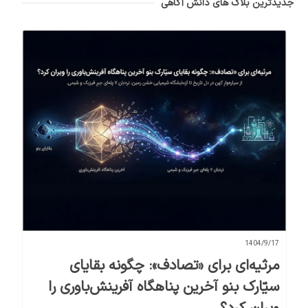
جدیدترین بلاگ های دانش آگاهی
1404/9/17
مرثیه‌ای برای «تصادف»: چگونه بقایای
سیّارک بنو آخرین پناهگاه آفرینش‌باوری را